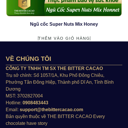
Ngũ cốc Super Nuts Mix Honey
THÊM VÀO GIỎ HÀNG
VỀ CHÚNG TÔI
CÔNG TY TNHH TM SX THE BITTER CACAO
Trụ sở chính: Số 1057/1A, Khu Phố Đông Chiêu,
Phường Tân Đông Hiệp, Thành phố Dĩ An, Tỉnh Bình
Dương
MST: 3702827004
Hotline:
0908483443
Email:
support@thebittercacao.com
Bản quyền thuộc về THE BITTER CACAO Every
chocolate have story