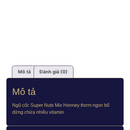
Mô tả
Đánh giá (0)
Mô tả
Ngũ cốc Super Nuts Mix Honney thơm ngon bổ
dững chứa nhiều vitamin