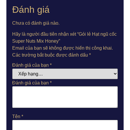
Đánh giá
Chưa có đánh giá nào.
Hãy là người đầu tiên nhận xét “Gói lẻ Hạt ngũ cốc
Super Nuts Mix Honey”
Email của bạn sẽ không được hiển thị công khai.
Các trường bắt buộc được đánh dấu
*
Đánh giá của bạn
*
Đánh giá của bạn
*
Tên
*