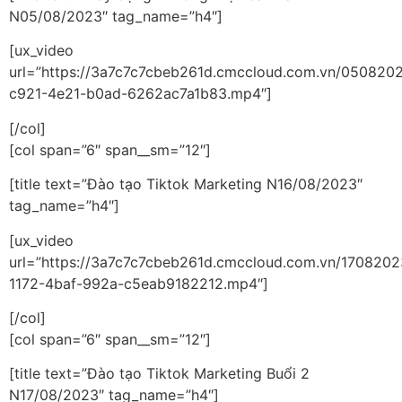
N05/08/2023″ tag_name=”h4″]
[ux_video
url=”https://3a7c7c7cbeb261d.cmccloud.com.vn/05082
c921-4e21-b0ad-6262ac7a1b83.mp4″]
[/col]
[col span=”6″ span__sm=”12″]
[title text=”Đào tạo Tiktok Marketing N16/08/2023″
tag_name=”h4″]
[ux_video
url=”https://3a7c7c7cbeb261d.cmccloud.com.vn/1708
1172-4baf-992a-c5eab9182212.mp4″]
[/col]
[col span=”6″ span__sm=”12″]
[title text=”Đào tạo Tiktok Marketing Buổi 2
N17/08/2023″ tag_name=”h4″]