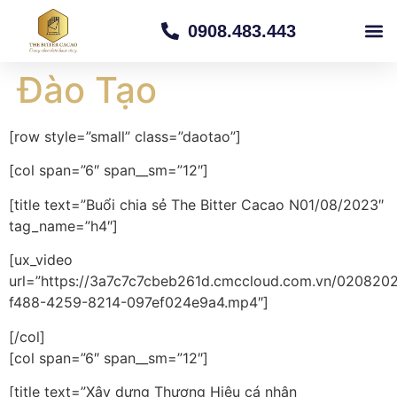
0908.483.443
TRANG CH
VỀ CHÚNG TÔI
CỬA H
TRUYỀN
Đào Tạo
[row style=”small” class=”daotao”]
[col span=”6″ span__sm=”12″]
[title text=”Buổi chia sẻ The Bitter Cacao N01/08/2023″
tag_name=”h4″]
[ux_video
url=”https://3a7c7c7cbeb261d.cmccloud.com.vn/020
f488-4259-8214-097ef024e9a4.mp4″]
[/col]
[col span=”6″ span__sm=”12″]
[title text=”Xây dựng Thương Hiệu cá nhân