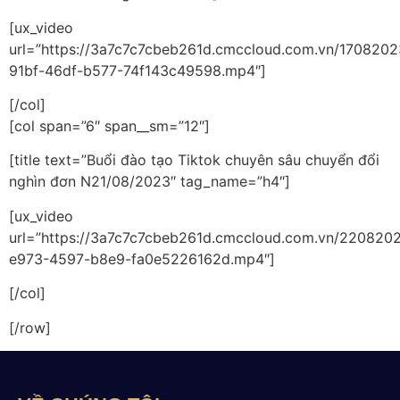
[ux_video
url=”https://3a7c7c7cbeb261d.cmccloud.com.vn/170
91bf-46df-b577-74f143c49598.mp4″]
[/col]
[col span=”6″ span__sm=”12″]
[title text=”Buổi đào tạo Tiktok chuyên sâu chuyển đổi
nghìn đơn N21/08/2023″ tag_name=”h4″]
[ux_video
url=”https://3a7c7c7cbeb261d.cmccloud.com.vn/220
e973-4597-b8e9-fa0e5226162d.mp4″]
[/col]
[/row]